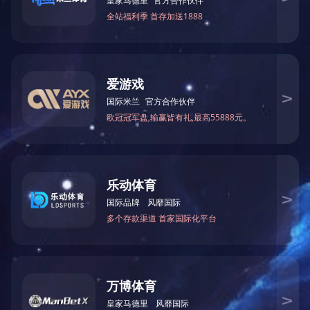
中国木工机械行业优秀科技创新企业201
中国木工机械行业
6年度
产
全国木屋木结构诚信联盟企业30强
科技技