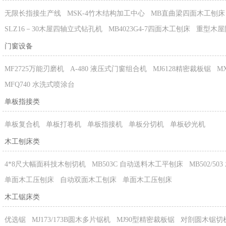
无限长指接生产线
MSK-4竹木结构加工中心
MB直曲梁四面木工刨床
SLZ16－30木屋四轴立式钻孔机
MB4023G4-7四面木工刨床
重型木屋
门窗设备
MF2725万能刃磨机
A-480 液压式门窗组合机
MJ6128精密裁板锯
M
MFQ740 水洗式喷涂台
单板指接类
单板复合机
单板打卷机
单板指接机
单板分切机
单板砂光机
木工刨床类
4*8尺大幅面科技木刨切机
MB503C 自动送料木工平刨床
MB502/5
单面木工压刨床
自动双面木工刨床
单面木工压刨床
木工锯床类
优选锯
MJ173/173B圆木多片锯机
MJ90型精密裁板锯
对剖圆木锯切