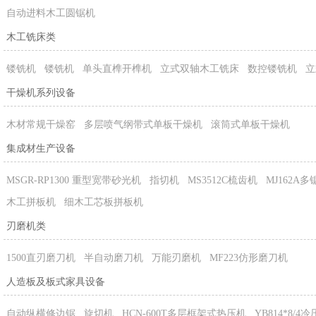
自动进料木工圆锯机
木工铣床类
镂铣机
镂铣机
单头直榫开榫机
立式双轴木工铣床
数控镂铣机
立
干燥机系列设备
木材常规干燥窑
多层喷气纲带式单板干燥机
滚筒式单板干燥机
集成材生产设备
MSGR-RP1300 重型宽带砂光机
指切机
MS3512C梳齿机
MJ162A
木工拼板机
细木工芯板拼板机
刃磨机类
1500直刃磨刀机
半自动磨刀机
万能刃磨机
MF223仿形磨刀机
人造板及板式家具设备
自动纵横修边锯
旋切机
HCN-600T多层框架式热压机
YB814*8/4