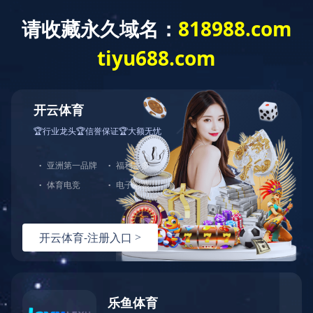
爱体育
您好，欢迎光临爱体育-中国一站式服务平台 官网！
网站爱体育
关于中大
产品展示