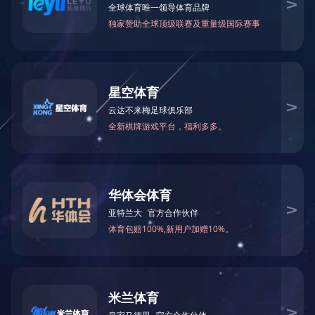
产品中心
木屋设备类
门窗设备
干燥机系列设备
集成材生产