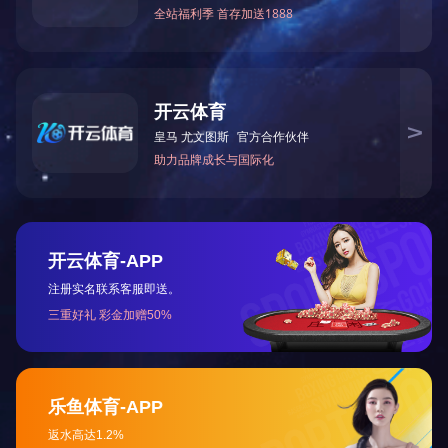
七台河长方榫头作榫机
关于中大
新闻资讯
About
News
公司简介
公司动态
爱体育
行业动态