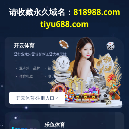
爱体育
您好，欢迎光临爱体育-中国一站式服务平台 官网！
网站爱体育
关于中大
产品展示