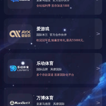
最大加工直径：100mm
最大加工长度：100mm
电机总功率：2.2KW
机床尺寸（长、宽、高）：1.5M×0.9M×1.45M
上一篇：
升降平台
下一篇：
双带圆棒砂光机
关于中大
新闻资讯