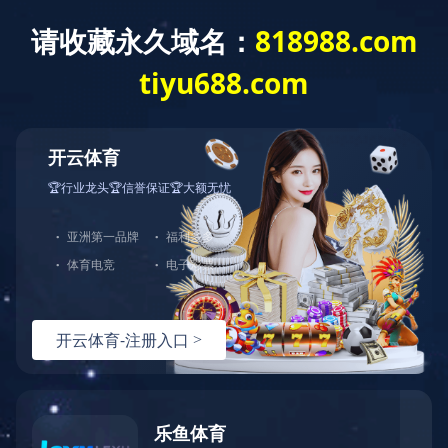
爱体育
您好，欢迎光临爱体育-中国一站式服务平台 官网！
网站爱体育
关于中大
产品展示