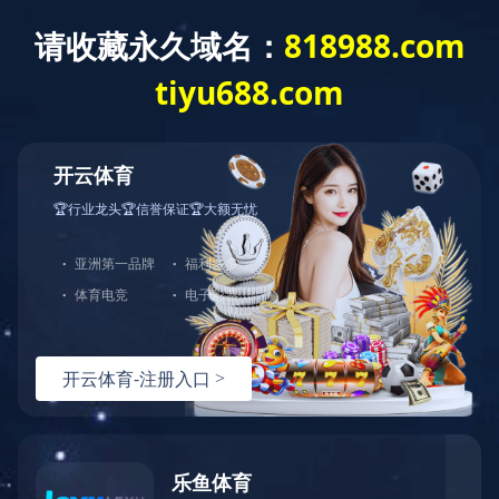
爱体育
您好，欢迎光临爱体育-中国一站式服务平台 官网！
网站爱体育
关于中大
产品展示