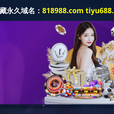
展示
案例中心
资质荣誉
爱