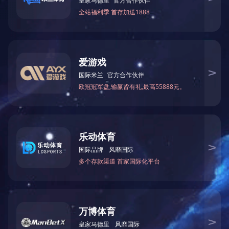
最
木工锯床类
型号
自动进料木工圆锯机
MJ153D
上一篇：
牡丹江万能圆锯机
下一篇：
牡丹江下锯式自动进料木工圆锯机
关于中大
新闻资讯