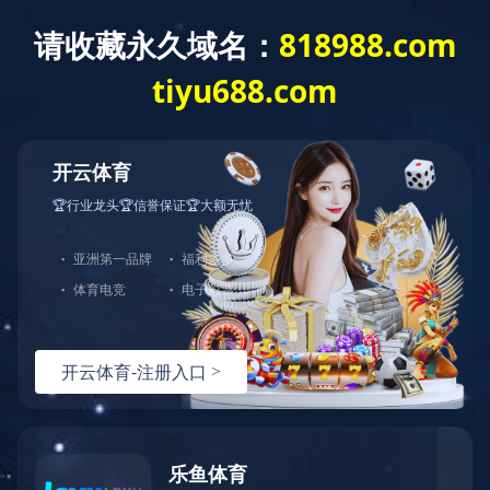
爱体育
您好，欢迎光临爱体育-中国一站式服务平台 官网！
网站爱体育
关于中大
产品展示