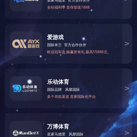
最大加工宽度
集成材生产设备
型号
Max.working
Wood laminating
Mode
width
equipments
(mm)
细木工芯板拼版机
BPF2225C
2500长
Lumber coer composer
上一篇：
伊春木工拼板机
下一篇：
伊春液压式四面旋转拼板机