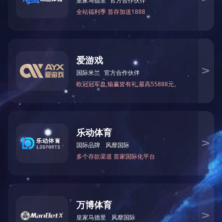
电机功率：7.5kw 机床尺寸（长、宽、高）：2.29M*1.45M*1M 